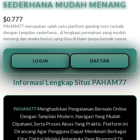
SEDERHANA MUDAH MENANG
$0.777
PAHAM77 merupakan salah satu platfrom gaming toto terbaik
dengan tampilan sederhana , di lengkapi permainan yang mudah
menang dan aneka bonus yang bisa di klaim tanpa banyak syarat.
LOGIN
DAFTAR
Informasi Lengkap Situs PAHAM77
PAHAM77
Menghadirkan Pengalaman Bermain Online
Dengan Tampilan Modern, Navigasi Yang Mudah
Dipahami, Serta Proses Akses Yang Praktis. Platform Ini
Dirancang Agar Pengguna Dapat Menikmati Berbagai
Fitur Digital Melalui Antarmuka Yang Responsif Di