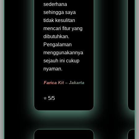
sederhana
sehingga saya
tidak kesulitan
mencari fitur yang
dibutuhkan.
Pengalaman
menggunakannya
sejauh ini cukup
nyaman.
Farica Kit – Jakarta
⭐ 5/5