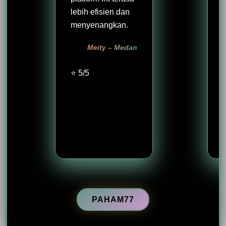
lebih efisien dan
menyenangkan.
Meity – Medan
⭐ 5/5
PAHAM77