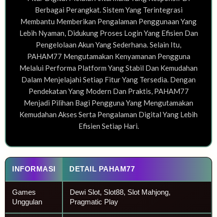
Berbagai Perangkat. Sistem Yang Terintegrasi
Membantu Memberikan Pengalaman Penggunaan Yang
Lebih Nyaman, Didukung Proses Login Yang Efisien Dan
Pengelolaan Akun Yang Sederhana. Selain Itu,
PAHAM77 Mengutamakan Kenyamanan Pengguna
Melalui Performa Platform Yang Stabil Dan Kemudahan
Dalam Menjelajahi Setiap Fitur Yang Tersedia. Dengan
Pendekatan Yang Modern Dan Praktis, PAHAM77
Menjadi Pilihan Bagi Pengguna Yang Mengutamakan
Kemudahan Akses Serta Pengalaman Digital Yang Lebih
Efisien Setiap Hari.
INFORMASI
DETAIL PAHAM77
Games
Dewi Slot, Slot88, Slot Mahjong,
Unggulan
Pragmatic Play