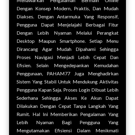
Menawarkan Pengalaman Bermain Online
Dengan Konsep Modern, Praktis, Dan Mudah
Diakses. Dengan Antarmuka Yang Responsif,
Pengguna Dapat Menjelajahi Berbagai Fitur
Dengan Lebih Nyaman Melalui Perangkat
Desktop Maupun Smartphone. Setiap Menu
Dirancang Agar Mudah Dipahami Sehingga
Proses Navigasi Menjadi Lebih Cepat Dan
Efisien. Selain Mengedepankan Kemudahan
Penggunaan, PAHAM77 Juga Menghadirkan
Sistem Yang Stabil Untuk Mendukung Aktivitas
Pengguna Kapan Saja. Proses Login Dibuat Lebih
Sederhana Sehingga Akses Ke Akun Dapat
Dilakukan Dengan Cepat Tanpa Langkah Yang
Rumit. Hal Ini Memberikan Pengalaman Yang
Lebih Nyaman Bagi Pengguna Yang
Mengutamakan Efisiensi Dalam Menikmati